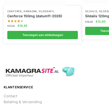
,
,
,
CENFORCE
KAMAGRA
SILDENAFIL
SILDALIS
SILDEN
Cenforce 150mg (datum11-2026)
Sildalis 120m
Oorspronk
Hu
€
13,60
€
16,00
Oorspronkelijke
Huidige
€
14,45
prijs
pri
€
17,00
prijs
prijs
was:
is:
Toevo
was:
is:
Toevoegen aan winkelwagen
€16,00.
€1
€17,00.
€14,45.
KLANTENSERVICE
Contact
Betaling & Verzending