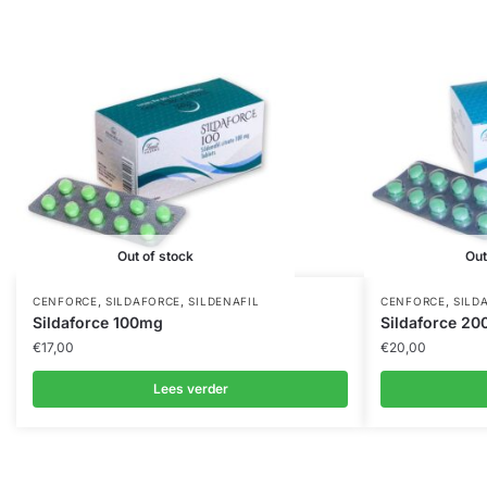
Out of stock
Out
,
,
,
CENFORCE
SILDAFORCE
SILDENAFIL
CENFORCE
SILD
Sildaforce 100mg
Sildaforce 2
€
17,00
€
20,00
Lees verder