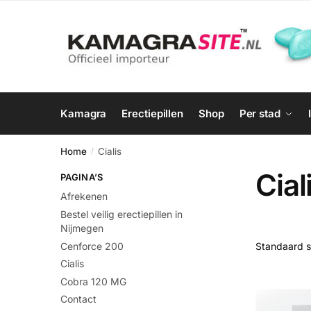
Skip
Skip
to
to
navigation
content
Kamagra
Erectiepillen
Shop
Per stad
Home
Cialis
/
Cial
PAGINA’S
Afrekenen
Bestel veilig erectiepillen in
Nijmegen
Cenforce 200
Cialis
Cobra 120 MG
Contact