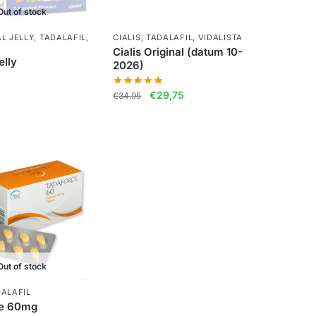
Out of stock
L JELLY
,
TADALAFIL
,
CIALIS
,
TADALAFIL
,
VIDALISTA
Cialis Original (datum 10-
elly
2026)
Oorspronkelijke
Huidige
€
29,75
€
34,95
prijs
prijs
was:
is:
€34,95.
€29,75.
Out of stock
ALAFIL
ce 60mg