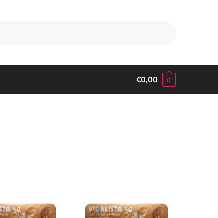
€
0,00
0