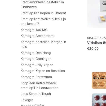
Erectiemiddelen bestellen in
Eindhoven
Erectiepillen kopen in Utrecht
Erectiepillen: Welke pillen zijn
er allemaal?
Kamagra 100 MG
Kamagra Amsterdam
CIALIS
,
TADA
Kamagra bestellen Morgen in
Vidalista 
huis
€
20,00
Kamagra Den Haag
Kamagra Groningen
Kamagra Jelly kopen
Kamagra Kopen en Bestellen
Kamagra Rotterdam
Koop een betrouwbare
erectiepil in Leeuwarden
Let’s Keep In Touch
Lovegra
Manage Profile