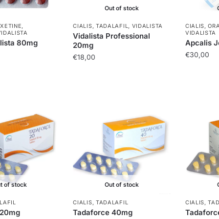
Out of stock
XETINE
,
CIALIS
,
TADALAFIL
,
VIDALISTA
CIALIS
,
ORA
VIDALISTA
VIDALISTA
Vidalista Professional
lista 80mg
Apcalis J
20mg
€
30,00
€
18,00
t of stock
Out of stock
LAFIL
CIALIS
,
TADALAFIL
CIALIS
,
TAD
 20mg
Tadaforce 40mg
Tadafor