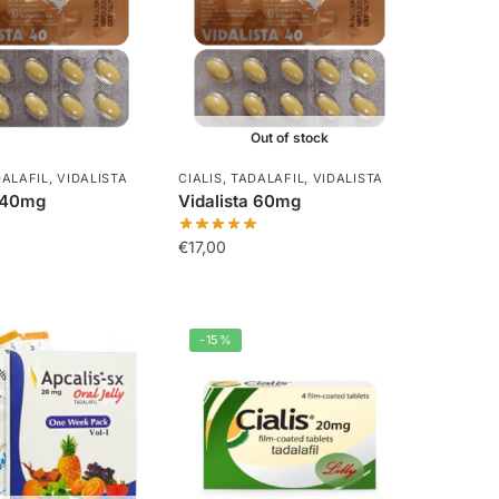
Out of stock
ALAFIL
,
VIDALISTA
CIALIS
,
TADALAFIL
,
VIDALISTA
a 40mg
Vidalista 60mg
€
17,00
-15%