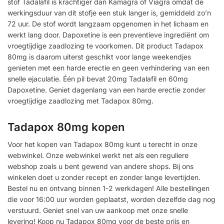
stof Tadalafil is krachtiger dan Kamagra of Viagra omdat de
werkingsduur van dit stofje een stuk langer is, gemiddeld zo’n
72 uur. De stof wordt langzaam opgenomen in het lichaam en
werkt lang door. Dapoxetine is een preventieve ingrediënt om
vroegtijdige zaadlozing te voorkomen. Dit product Tadapox
80mg is daarom uiterst geschikt voor lange weekendjes
genieten met een harde erectie en geen verhindering van een
snelle ejaculatie. Één pil bevat 20mg Tadalafil en 60mg
Dapoxetine. Geniet dagenlang van een harde erectie zonder
vroegtijdige zaadlozing met Tadapox 80mg.
Tadapox 80mg kopen
Voor het kopen van Tadapox 80mg kunt u terecht in onze
webwinkel. Onze webwinkel werkt net als een reguliere
webshop zoals u bent gewend van andere shops. Bij ons
winkelen doet u zonder recept en zonder lange levertijden.
Bestel nu en ontvang binnen 1-2 werkdagen! Alle bestellingen
die voor 16:00 uur worden geplaatst, worden dezelfde dag nog
verstuurd. Geniet snel van uw aankoop met onze snelle
levering! Koop nu Tadapox 80mg voor de beste prijs en