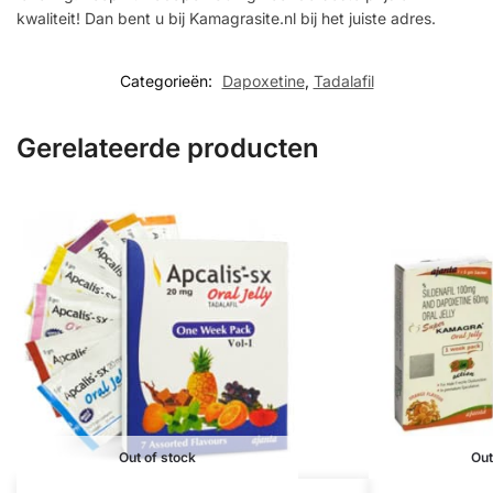
kwaliteit! Dan bent u bij Kamagrasite.nl bij het juiste adres.
Categorieën:
Dapoxetine
,
Tadalafil
Gerelateerde producten
Out of stock
Out